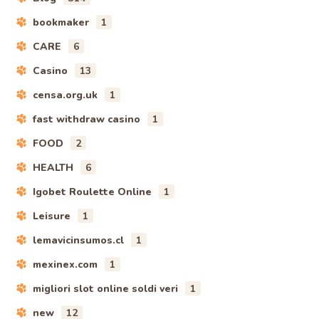
bookmaker
1
CARE
6
Casino
13
censa.org.uk
1
fast withdraw casino
1
FOOD
2
HEALTH
6
Igobet Roulette Online
1
Leisure
1
lemavicinsumos.cl
1
mexinex.com
1
migliori slot online soldi veri
1
new
12