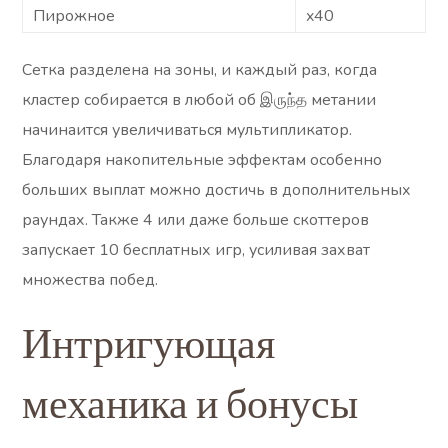
Пирожное
x40
Сетка разделена на зоны, и каждый раз, когда
кластер собирается в любой об இருந்த метании
начинаится увеличиваться мультипликатор.
Благодаря накопительные эффектам особенно
больших выплат можно достичь в дополнительных
раундах. Также 4 или даже больше скоттеров
запускает 10 бесплатных игр, усиливая захват
множества побед.
Интригующая
механика и бонусы