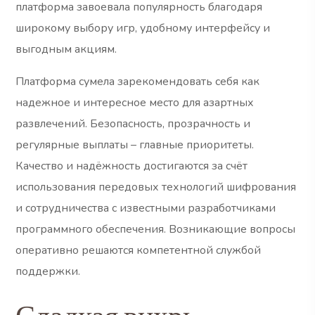
платформа завоевала популярность благодаря
широкому выбору игр, удобному интерфейсу и
выгодным акциям.
Платформа сумела зарекомендовать себя как
надежное и интересное место для азартных
развлечений. Безопасность, прозрачность и
регулярные выплаты – главные приоритеты.
Качество и надёжность достигаются за счёт
использования передовых технологий шифрования
и сотрудничества с известными разработчиками
программного обеспечения. Возникающие вопросы
оперативно решаются компетентной службой
поддержки.
Сладкая вихрь