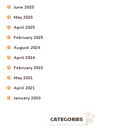
June 2025
May 2025
April 2025
February 2025
August 2024
April 2024
February 2022
May 2021
April 2021
January 2020
CATEGORIES