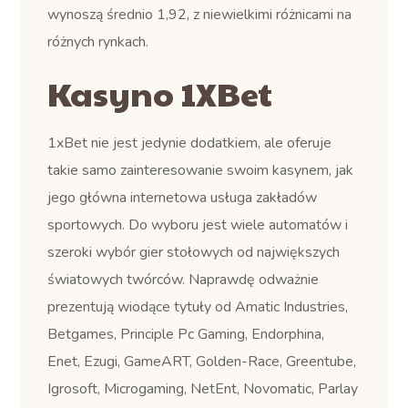
wynoszą średnio 1,92, z niewielkimi różnicami na
różnych rynkach.
Kasyno 1XBet
1xBet nie jest jedynie dodatkiem, ale oferuje
takie samo zainteresowanie swoim kasynem, jak
jego główna internetowa usługa zakładów
sportowych. Do wyboru jest wiele automatów i
szeroki wybór gier stołowych od największych
światowych twórców. Naprawdę odważnie
prezentują wiodące tytuły od Amatic Industries,
Betgames, Principle Pc Gaming, Endorphina,
Enet, Ezugi, GameART, Golden-Race, Greentube,
Igrosoft, Microgaming, NetEnt, Novomatic, Parlay