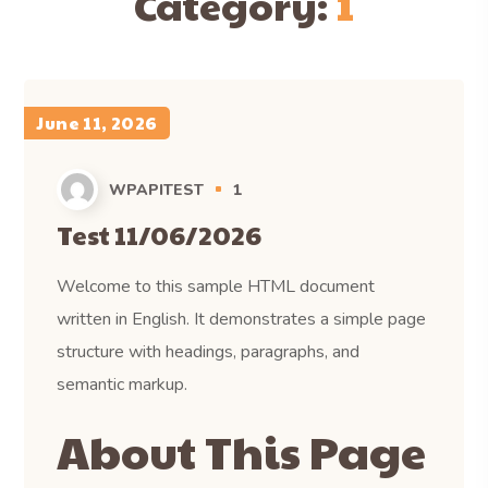
Category:
1
June 11, 2026
WPAPITEST
1
Test 11/06/2026
Welcome to this sample HTML document
written in English. It demonstrates a simple page
structure with headings, paragraphs, and
semantic markup.
About This Page