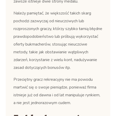
zawsze istnieje dwie strony medalu.
Należy pamiętać, że większość takich skarg
pochodzi zazwyczaj od nieuczciwych lub
rozproszonych graczy, którzy szybko łamią błędne
prawdopodobieństwo lub próbują wykorzystać
oferty bukmacherów, stosując nieuczciwe
metody, takie jak obstawianie wątpliwych
zdarzeń, korzystanie z wielu kont, nadużywanie
zasad dotyczących bonusów itp.
Przeciętny gracz rekreacyjny nie ma powodu
martwić się o swoje pieniądze, ponieważ firma
istnieje już od dawna i od lat manipuluje rynkiem,
a nie jest jednorazowym cudem.