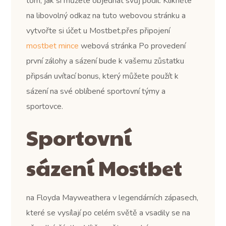
tom, jak si můžete objednat svůj podíl. Klikněte
na libovolný odkaz na tuto webovou stránku a
vytvořte si účet u Mostbet.přes připojení
mostbet mince
webová stránka Po provedení
první zálohy a sázení bude k vašemu zůstatku
připsán uvítací bonus, který můžete použít k
sázení na své oblíbené sportovní týmy a
sportovce.
Sportovní
sázení Mostbet
na Floyda Mayweathera v legendárních zápasech,
které se vysílají po celém světě a vsadily se na