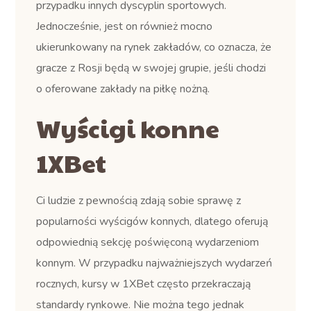
przypadku innych dyscyplin sportowych.
Jednocześnie, jest on również mocno
ukierunkowany na rynek zakładów, co oznacza, że ​​
gracze z Rosji będą w swojej grupie, jeśli chodzi
o oferowane zakłady na piłkę nożną.
Wyścigi konne
1XBet
Ci ludzie z pewnością zdają sobie sprawę z
popularności wyścigów konnych, dlatego oferują
odpowiednią sekcję poświęconą wydarzeniom
konnym. W przypadku najważniejszych wydarzeń
rocznych, kursy w 1XBet często przekraczają
standardy rynkowe. Nie można tego jednak