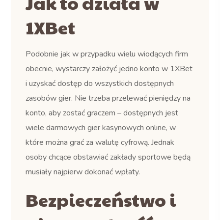
Jak to działa w
1XBet
Podobnie jak w przypadku wielu wiodących firm
obecnie, wystarczy założyć jedno konto w 1XBet
i uzyskać dostęp do wszystkich dostępnych
zasobów gier. Nie trzeba przelewać pieniędzy na
konto, aby zostać graczem – dostępnych jest
wiele darmowych gier kasynowych online, w
które można grać za walutę cyfrową. Jednak
osoby chcące obstawiać zakłady sportowe będą
musiały najpierw dokonać wpłaty.
Bezpieczeństwo i