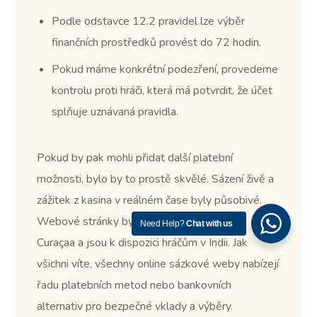
Podle odstavce 12.2 pravidel lze výběr
finančních prostředků provést do 72 hodin.
Pokud máme konkrétní podezření, provedeme
kontrolu proti hráči, která má potvrdit, že účet
splňuje uznávaná pravidla.
Pokud by pak mohli přidat další platební
možnosti, bylo by to prostě skvělé. Sázení živě a
zážitek z kasina v reálném čase byly působivé.
Webové stránky byly certifikovány vládou
Need Help?
Chat with us
Curaçaa a jsou k dispozici hráčům v Indii. Jak
všichni víte, všechny online sázkové weby nabízejí
řadu platebních metod nebo bankovních
alternativ pro bezpečné vklady a výběry.