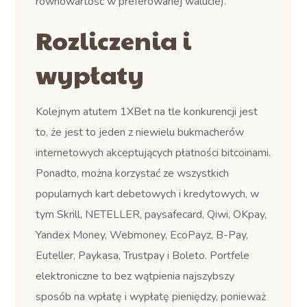
równowartość w preferowanej walucie).
Rozliczenia i
wypłaty
Kolejnym atutem 1XBet na tle konkurencji jest
to, że jest to jeden z niewielu bukmacherów
internetowych akceptujących płatności bitcoinami.
Ponadto, można korzystać ze wszystkich
popularnych kart debetowych i kredytowych, w
tym Skrill, NETELLER, paysafecard, Qiwi, OKpay,
Yandex Money, Webmoney, EcoPayz, B-Pay,
Euteller, Paykasa, Trustpay i Boleto. Portfele
elektroniczne to bez wątpienia najszybszy
sposób na wpłatę i wypłatę pieniędzy, ponieważ