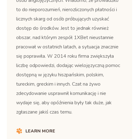
osób anglojęzycznych. Wiadomo, że prowadziło
to do nieporozumień, nierozliczonych płatności i
licznych skarg od osób próbujących uzyskać
dostęp do środków. Jest to jednak również
obszar, nad którym zespół 1XBet nieustannie
pracował w ostatnich latach, a sytuacja znacznie
się poprawiła. W 2014 roku firma zwiększyła
liczbę odpowiedzi, dodając wielojęzyczną pomoc
dostępną w języku hiszpańskim, polskim,
tureckim, greckim i innych. Czat na żywo
zdecydowanie usprawnił komunikację i nie
wydaje się, aby opóźnienia były tak duże, jak
zgłaszane jakiś czas temu.
LEARN MORE