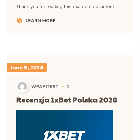
Thank you for reading this example document.
LEARN MORE
June 9, 2026
WPAPITEST
1
Recenzja 1xBet Polska 2026