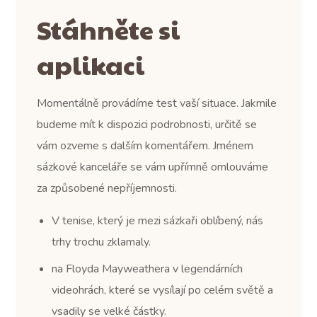
Stáhněte si
aplikaci
Momentálně provádíme test vaší situace. Jakmile
budeme mít k dispozici podrobnosti, určitě se
vám ozveme s dalším komentářem. Jménem
sázkové kanceláře se vám upřímně omlouváme
za způsobené nepříjemnosti.
V tenise, který je mezi sázkaři oblíbený, nás
trhy trochu zklamaly.
na Floyda Mayweathera v legendárních
videohrách, které se vysílají po celém světě a
vsadily se velké částky.