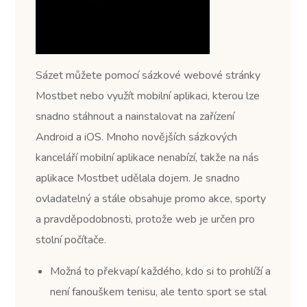
Sázet můžete pomocí sázkové webové stránky
Mostbet nebo využít mobilní aplikaci, kterou lze
snadno stáhnout a nainstalovat na zařízení
Android a iOS. Mnoho novějších sázkových
kanceláří mobilní aplikace nenabízí, takže na nás
aplikace Mostbet udělala dojem. Je snadno
ovladatelný a stále obsahuje promo akce, sporty
a pravděpodobnosti, protože web je určen pro
stolní počítače.
Možná to překvapí každého, kdo si to prohlíží a
není fanouškem tenisu, ale tento sport se stal