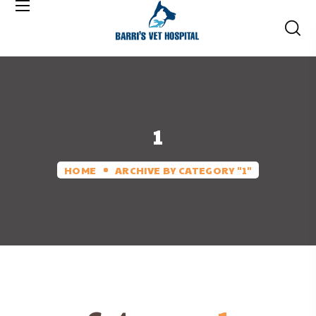
1
HOME
ARCHIVE BY CATEGORY "1"