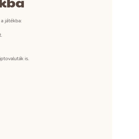
ékba
a játékba:
t.
ptovaluták is.