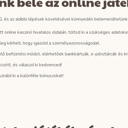
k bele az online ját
rű, és az alábbi lépések követésével könnyedén belemerülhetünk 
tt online kaszinó hivatalos oldalán, töltsd ki a szükséges adatoka
leg kérheti, hogy igazold a személyazonosságodat.
ő befizetési módot, elérhetőek bankkártyák, e-pénztárcák és kri
zött, és válaszd ki kedvenced!
sználd ki a különféle bónuszokat!