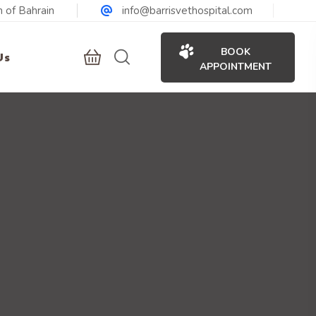
 of Bahrain
info@barrisvethospital.com
BOOK
Us
APPOINTMENT