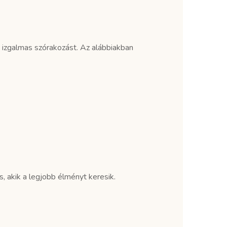
 izgalmas szórakozást. Az alábbiakban
, akik a legjobb élményt keresik.