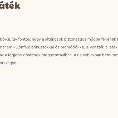
játék
bővül, így fontos, hogy a játékosok biztonságos módon férjenek
 hanem különféle bónuszokkal és promóciókkal is vonzzák a játék
ak a legjobb döntések meghozatalában. Az alábbiakban bemutatju
rországon.