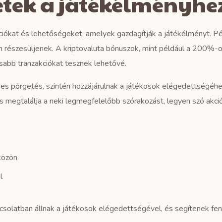
letek a játékélményhe
nkciókat és lehetőségeket, amelyek gazdagítják a játékélményt. 
n részesüljenek. A kriptovaluta bónuszok, mint például a 200%
abb tranzakciókat tesznek lehetővé.
es pörgetés, szintén hozzájárulnak a játékosok elégedettségéhe
s megtalálja a neki legmegfelelőbb szórakozást, legyen szó akci
közön
l
solatban állnak a játékosok elégedettségével, és segítenek fennt