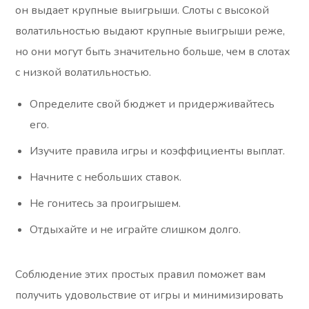
он выдает крупные выигрыши. Слоты с высокой
волатильностью выдают крупные выигрыши реже,
но они могут быть значительно больше, чем в слотах
с низкой волатильностью.
Определите свой бюджет и придерживайтесь
его.
Изучите правила игры и коэффициенты выплат.
Начните с небольших ставок.
Не гонитесь за проигрышем.
Отдыхайте и не играйте слишком долго.
Соблюдение этих простых правил поможет вам
получить удовольствие от игры и минимизировать