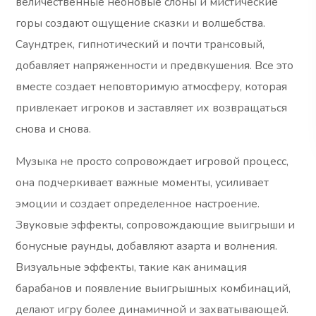
величественные неоновые слоны и мистические
горы создают ощущение сказки и волшебства.
Саундтрек, гипнотический и почти трансовый,
добавляет напряженности и предвкушения. Все это
вместе создает неповторимую атмосферу, которая
привлекает игроков и заставляет их возвращаться
снова и снова.
Музыка не просто сопровождает игровой процесс,
она подчеркивает важные моменты, усиливает
эмоции и создает определенное настроение.
Звуковые эффекты, сопровождающие выигрыши и
бонусные раунды, добавляют азарта и волнения.
Визуальные эффекты, такие как анимация
барабанов и появление выигрышных комбинаций,
делают игру более динамичной и захватывающей.