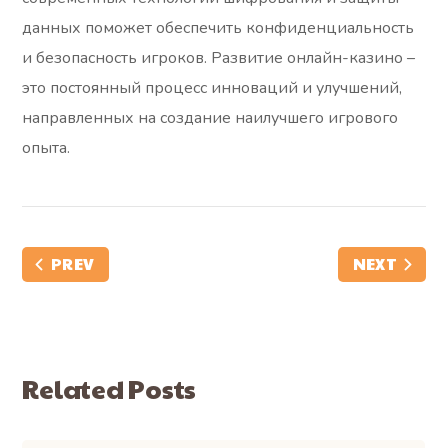
данных поможет обеспечить конфиденциальность
и безопасность игроков. Развитие онлайн-казино –
это постоянный процесс инноваций и улучшений,
направленных на создание наилучшего игрового
опыта.
PREV
NEXT
Related Posts