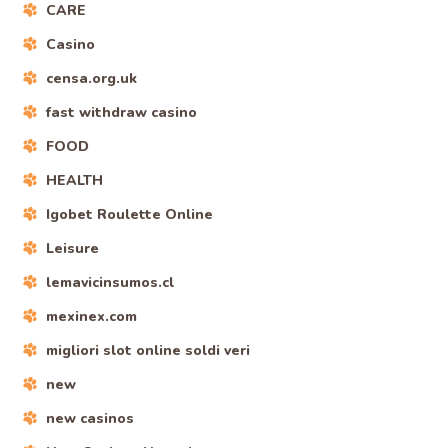
CARE
Casino
censa.org.uk
fast withdraw casino
FOOD
HEALTH
Igobet Roulette Online
Leisure
lemavicinsumos.cl
mexinex.com
migliori slot online soldi veri
new
new casinos