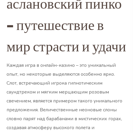
аслановский пинко
– путешествие в
мир страсти и удачи
Каждая игра в онлайн-казино – это уникальный
опыт, но некоторые выделяются особенно ярко.
Слот, встречающий игрока гипнотическим
саундтреком и мягким мерцающим розовым
свечением, является примером такого уникального
предложения. Величественные неоновые слоны
словно парят над барабанами в мистических горах,
создавая атмосферу высокого полета и