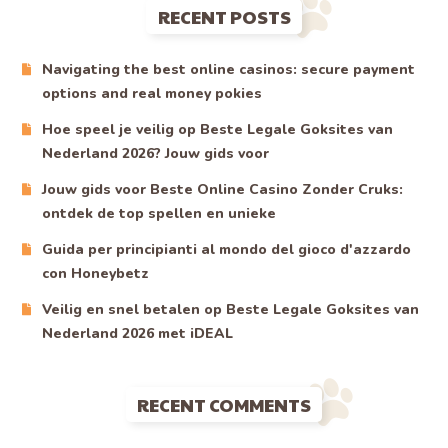
RECENT POSTS
Navigating the best online casinos: secure payment
options and real money pokies
Hoe speel je veilig op Beste Legale Goksites van
Nederland 2026? Jouw gids voor
Jouw gids voor Beste Online Casino Zonder Cruks:
ontdek de top spellen en unieke
Guida per principianti al mondo del gioco d'azzardo
con Honeybetz
Veilig en snel betalen op Beste Legale Goksites van
Nederland 2026 met iDEAL
RECENT COMMENTS