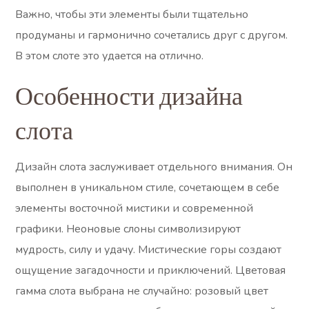
Важно, чтобы эти элементы были тщательно
продуманы и гармонично сочетались друг с другом.
В этом слоте это удается на отлично.
Особенности дизайна
слота
Дизайн слота заслуживает отдельного внимания. Он
выполнен в уникальном стиле, сочетающем в себе
элементы восточной мистики и современной
графики. Неоновые слоны символизируют
мудрость, силу и удачу. Мистические горы создают
ощущение загадочности и приключений. Цветовая
гамма слота выбрана не случайно: розовый цвет