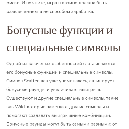
риски. И помните, игра в казино должна быть
развлечением, а не способом заработка.
Бонусные функции и
специальные символы
Одной из ключевых особенностей слота являются
его бонусные функции и специальные символы.
Символ Scatter, как уже упоминалось, активирует
бонусные раунды и увеличивает выигрыш.
Существуют и другие специальные символы, такие
как Wild, которые заменяют другие символы и
помогают создавать выигрышные комбинации.
Бонусные раунды могут быть самыми разными: от