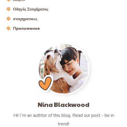
Οδηγός Στοιχήματος
στοιχηματικες
Приложения
Nina Blackwood
Hi! I`m an authtor of this blog. Read our post - be in
trend!