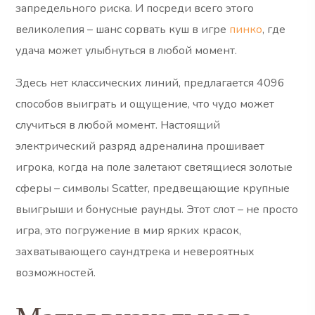
запредельного риска. И посреди всего этого
великолепия – шанс сорвать куш в игре
пинко
, где
удача может улыбнуться в любой момент.
Здесь нет классических линий, предлагается 4096
способов выиграть и ощущение, что чудо может
случиться в любой момент. Настоящий
электрический разряд адреналина прошивает
игрока, когда на поле залетают светящиеся золотые
сферы – символы Scatter, предвещающие крупные
выигрыши и бонусные раунды. Этот слот – не просто
игра, это погружение в мир ярких красок,
захватывающего саундтрека и невероятных
возможностей.