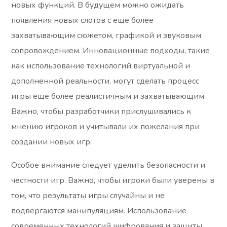
новых функций. В будущем можно ожидать
появления новых слотов с еще более
захватывающим сюжетом, графикой и звуковым
сопровождением. Инновационные подходы, такие
как использование технологий виртуальной и
дополненной реальности, могут сделать процесс
игры еще более реалистичным и захватывающим.
Важно, чтобы разработчики прислушивались к
мнению игроков и учитывали их пожелания при
создании новых игр.
Особое внимание следует уделить безопасности и
честности игр. Важно, чтобы игроки были уверены в
том, что результаты игры случайны и не
подвергаются манипуляциям. Использование
современных технологий шифрования и защиты