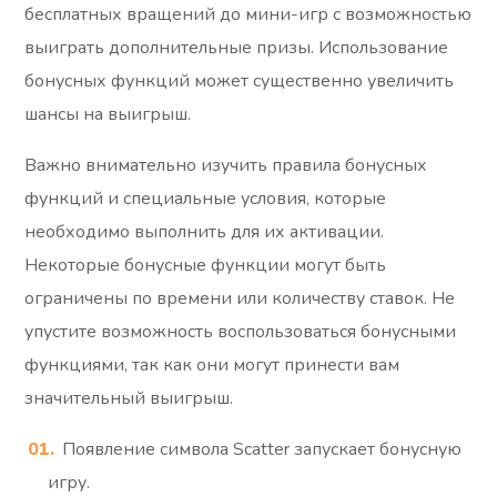
бесплатных вращений до мини-игр с возможностью
выиграть дополнительные призы. Использование
бонусных функций может существенно увеличить
шансы на выигрыш.
Важно внимательно изучить правила бонусных
функций и специальные условия, которые
необходимо выполнить для их активации.
Некоторые бонусные функции могут быть
ограничены по времени или количеству ставок. Не
упустите возможность воспользоваться бонусными
функциями, так как они могут принести вам
значительный выигрыш.
Появление символа Scatter запускает бонусную
игру.