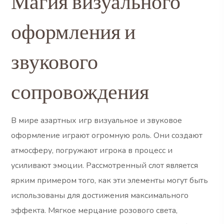
Магия визуального
оформления и
звукового
сопровождения
В мире азартных игр визуальное и звуковое
оформление играют огромную роль. Они создают
атмосферу, погружают игрока в процесс и
усиливают эмоции. Рассмотренный слот является
ярким примером того, как эти элементы могут быть
использованы для достижения максимального
эффекта. Мягкое мерцание розового света,