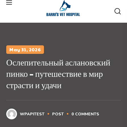
May 31, 2026
Ослепительный аслановский
пинко – путешествие в мир
страсти и удачи
WPAPITEST
POST
0
COMMENTS