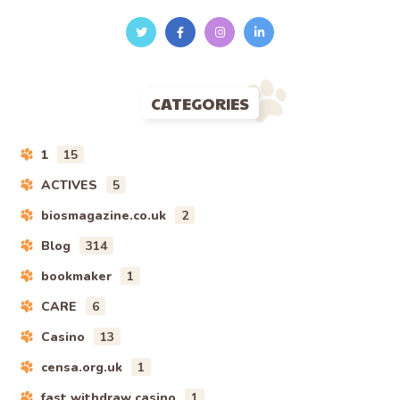
CATEGORIES
1
15
ACTIVES
5
biosmagazine.co.uk
2
Blog
314
bookmaker
1
CARE
6
Casino
13
censa.org.uk
1
fast withdraw casino
1