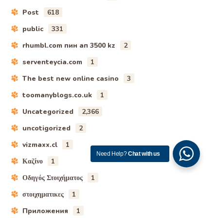
Post
618
public
331
rhumbl.com пин ап 3500 kz
2
serventeycia.com
1
The best new online casino
3
toomanyblogs.co.uk
1
Uncategorized
2,366
uncotigorized
2
vizmaxx.cl
1
Need Help?
Chat with us
Καζίνο
1
Οδηγός Στοιχήματος
1
στοιχηματικες
1
Приложения
1