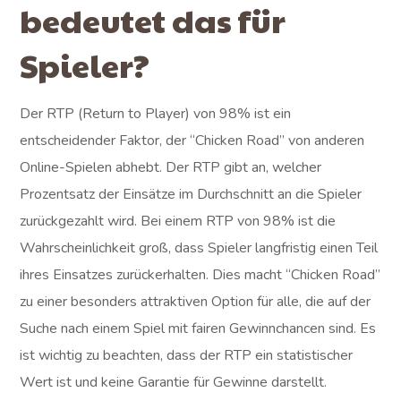
bedeutet das für
Spieler?
Der RTP (Return to Player) von 98% ist ein
entscheidender Faktor, der “Chicken Road” von anderen
Online-Spielen abhebt. Der RTP gibt an, welcher
Prozentsatz der Einsätze im Durchschnitt an die Spieler
zurückgezahlt wird. Bei einem RTP von 98% ist die
Wahrscheinlichkeit groß, dass Spieler langfristig einen Teil
ihres Einsatzes zurückerhalten. Dies macht “Chicken Road”
zu einer besonders attraktiven Option für alle, die auf der
Suche nach einem Spiel mit fairen Gewinnchancen sind. Es
ist wichtig zu beachten, dass der RTP ein statistischer
Wert ist und keine Garantie für Gewinne darstellt.