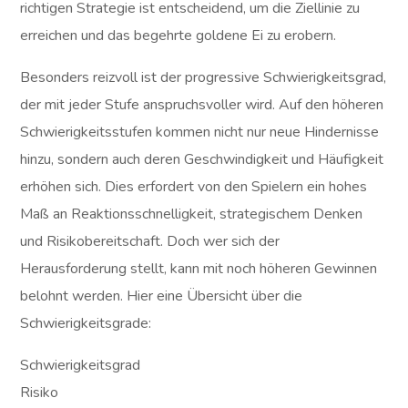
richtigen Strategie ist entscheidend, um die Ziellinie zu
erreichen und das begehrte goldene Ei zu erobern.
Besonders reizvoll ist der progressive Schwierigkeitsgrad,
der mit jeder Stufe anspruchsvoller wird. Auf den höheren
Schwierigkeitsstufen kommen nicht nur neue Hindernisse
hinzu, sondern auch deren Geschwindigkeit und Häufigkeit
erhöhen sich. Dies erfordert von den Spielern ein hohes
Maß an Reaktionsschnelligkeit, strategischem Denken
und Risikobereitschaft. Doch wer sich der
Herausforderung stellt, kann mit noch höheren Gewinnen
belohnt werden. Hier eine Übersicht über die
Schwierigkeitsgrade:
Schwierigkeitsgrad
Risiko