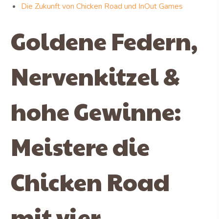
Die Zukunft von Chicken Road und InOut Games
Goldene Federn,
Nervenkitzel &
hohe Gewinne:
Meistere die
Chicken Road
mit vier