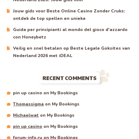
Jouw gids voor Beste Online Casino Zonder Cruks:
ontdek de top spellen en unieke
Guida per principianti al mondo del gioco d'azzardo
con Honeybetz
Veilig en snel betalen op Beste Legale Goksites van
Nederland 2026 met iDEAL
RECENT COMMENTS
pin up casino
on
My Bookings
Thomassigma
on
My Bookings
Michaelwat
on
My Bookings
pin up casino
on
My Bookings
forum-info.ru
on
My Bookings