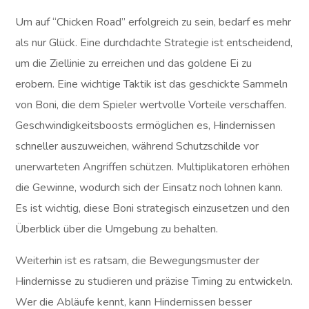
Um auf “Chicken Road” erfolgreich zu sein, bedarf es mehr
als nur Glück. Eine durchdachte Strategie ist entscheidend,
um die Ziellinie zu erreichen und das goldene Ei zu
erobern. Eine wichtige Taktik ist das geschickte Sammeln
von Boni, die dem Spieler wertvolle Vorteile verschaffen.
Geschwindigkeitsboosts ermöglichen es, Hindernissen
schneller auszuweichen, während Schutzschilde vor
unerwarteten Angriffen schützen. Multiplikatoren erhöhen
die Gewinne, wodurch sich der Einsatz noch lohnen kann.
Es ist wichtig, diese Boni strategisch einzusetzen und den
Überblick über die Umgebung zu behalten.
Weiterhin ist es ratsam, die Bewegungsmuster der
Hindernisse zu studieren und präzise Timing zu entwickeln.
Wer die Abläufe kennt, kann Hindernissen besser