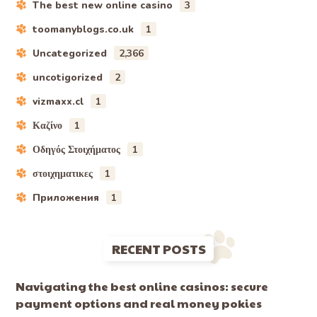
The best new online casino
3
toomanyblogs.co.uk
1
Uncategorized
2,366
uncotigorized
2
vizmaxx.cl
1
Καζίνο
1
Οδηγός Στοιχήματος
1
στοιχηματικες
1
Приложения
1
RECENT POSTS
Navigating the best online casinos: secure
payment options and real money pokies