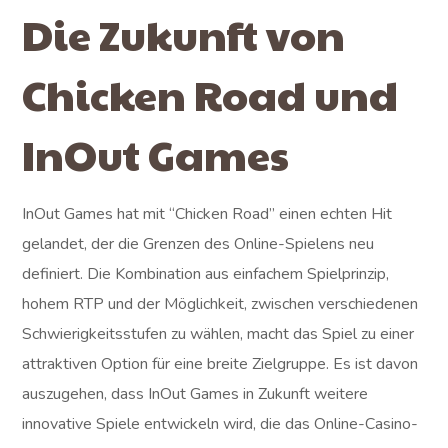
Die Zukunft von
Chicken Road und
InOut Games
InOut Games hat mit “Chicken Road” einen echten Hit
gelandet, der die Grenzen des Online-Spielens neu
definiert. Die Kombination aus einfachem Spielprinzip,
hohem RTP und der Möglichkeit, zwischen verschiedenen
Schwierigkeitsstufen zu wählen, macht das Spiel zu einer
attraktiven Option für eine breite Zielgruppe. Es ist davon
auszugehen, dass InOut Games in Zukunft weitere
innovative Spiele entwickeln wird, die das Online-Casino-