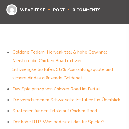
WPAPITEST
POST
0
COMMENTS
Goldene Federn, Nervenkitzel & hohe Gewinne:
Meistere die Chicken Road mit vier
Schwierigkeitsstufen, 98% Auszahlungsquote und
sichere dir das glänzende Goldenei!
Das Spielprinzip von Chicken Road im Detail
Die verschiedenen Schwierigkeitsstufen: Ein Überblick
Strategien für den Erfolg auf Chicken Road
Der hohe RTP: Was bedeutet das für Spieler?