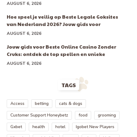
AUGUST 6, 2026
Hoe speel je veilig op Beste Legale Goksites
van Nederland 2026? Jouw gids voor
AUGUST 6, 2026
Jouw gids voor Beste Online Casino Zonder
Cruks: ontdek de top spellen en unieke
AUGUST 6, 2026
TAGS
Access
betting
cats & dogs
Customer Support Honeybetz
food
grooming
Gxbet
health
hotel
Igobet New Players