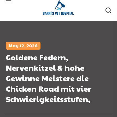
May 12, 2026
Goldene Federn,
Nervenkitzel & hohe
Gewinne Meistere die
Chicken Road mit vier
Schwierigkeitsstufen,