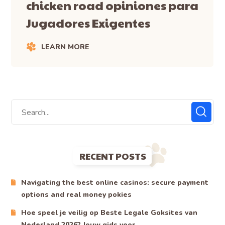
chicken road opiniones para
Jugadores Exigentes
LEARN MORE
RECENT POSTS
Navigating the best online casinos: secure payment
options and real money pokies
Hoe speel je veilig op Beste Legale Goksites van
Nederland 2026? Jouw gids voor