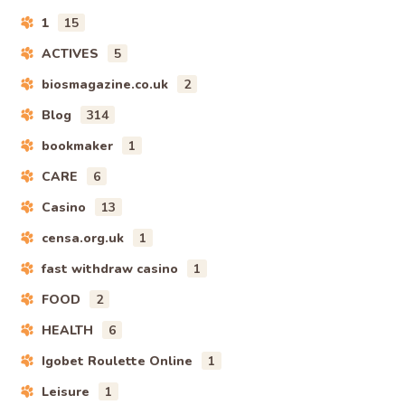
1
15
ACTIVES
5
biosmagazine.co.uk
2
Blog
314
bookmaker
1
CARE
6
Casino
13
censa.org.uk
1
fast withdraw casino
1
FOOD
2
HEALTH
6
Igobet Roulette Online
1
Leisure
1