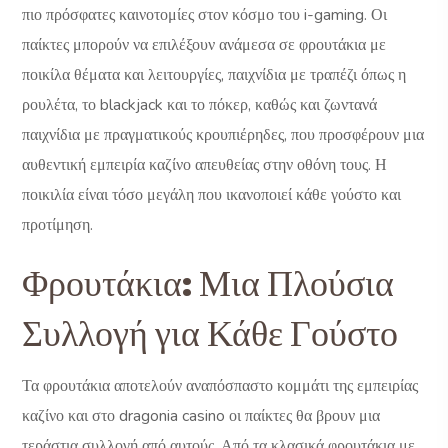
πιο πρόσφατες καινοτομίες στον κόσμο του i-gaming. Οι
παίκτες μπορούν να επιλέξουν ανάμεσα σε φρουτάκια με
ποικίλα θέματα και λειτουργίες, παιχνίδια με τραπέζι όπως η
ρουλέτα, το blackjack και το πόκερ, καθώς και ζωντανά
παιχνίδια με πραγματικούς κρουπιέρηδες, που προσφέρουν μια
αυθεντική εμπειρία καζίνο απευθείας στην οθόνη τους. Η
ποικιλία είναι τόσο μεγάλη που ικανοποιεί κάθε γούστο και
προτίμηση.
Φρουτάκια: Μια Πλούσια
Συλλογή για Κάθε Γούστο
Τα φρουτάκια αποτελούν αναπόσπαστο κομμάτι της εμπειρίας
καζίνο και στο dragonia casino οι παίκτες θα βρουν μια
τεράστια συλλογή από αυτούς. Από τα κλασικά φρουτάκια με