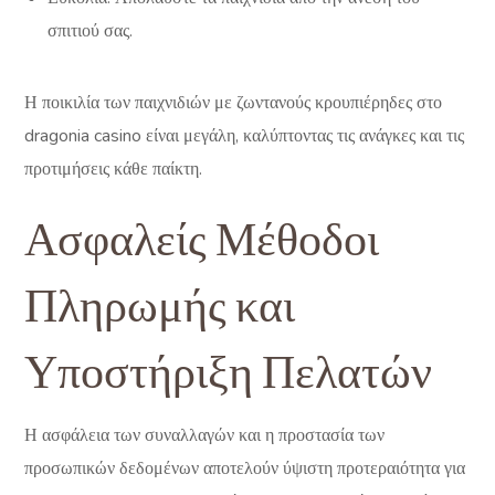
σπιτιού σας.
Η ποικιλία των παιχνιδιών με ζωντανούς κρουπιέρηδες στο
dragonia casino είναι μεγάλη, καλύπτοντας τις ανάγκες και τις
προτιμήσεις κάθε παίκτη.
Ασφαλείς Μέθοδοι
Πληρωμής και
Υποστήριξη Πελατών
Η ασφάλεια των συναλλαγών και η προστασία των
προσωπικών δεδομένων αποτελούν ύψιστη προτεραιότητα για