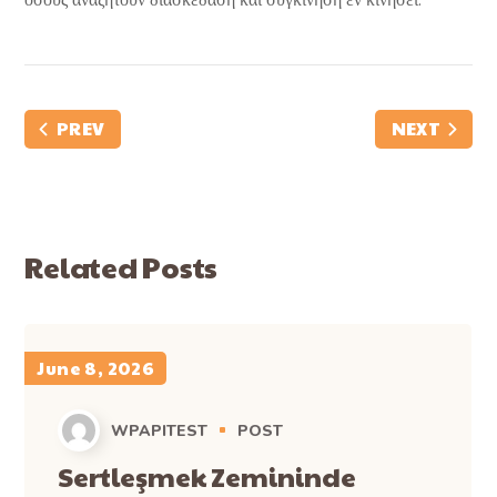
όσους αναζητούν διασκέδαση και συγκίνηση εν κινήσει.
PREV
NEXT
Related Posts
June 8, 2026
WPAPITEST
POST
Sertleşmek Zemininde