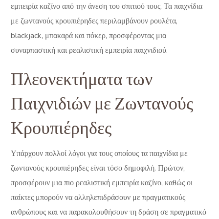
εμπειρία καζίνο από την άνεση του σπιτιού τους. Τα παιχνίδια
με ζωντανούς κρουπιέρηδες περιλαμβάνουν ρουλέτα,
blackjack, μπακαρά και πόκερ, προσφέροντας μια
συναρπαστική και ρεαλιστική εμπειρία παιχνιδιού.
Πλεονεκτήματα των
Παιχνιδιών με Ζωντανούς
Κρουπιέρηδες
Υπάρχουν πολλοί λόγοι για τους οποίους τα παιχνίδια με
ζωντανούς κρουπιέρηδες είναι τόσο δημοφιλή. Πρώτον,
προσφέρουν μια πιο ρεαλιστική εμπειρία καζίνο, καθώς οι
παίκτες μπορούν να αλληλεπιδράσουν με πραγματικούς
ανθρώπους και να παρακολουθήσουν τη δράση σε πραγματικό