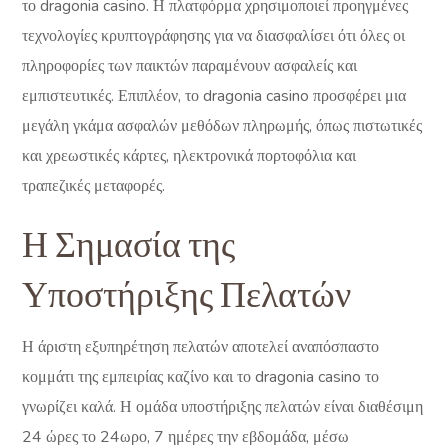
το dragonia casino. Η πλατφόρμα χρησιμοποιεί προηγμένες
τεχνολογίες κρυπτογράφησης για να διασφαλίσει ότι όλες οι
πληροφορίες των παικτών παραμένουν ασφαλείς και
εμπιστευτικές. Επιπλέον, το dragonia casino προσφέρει μια
μεγάλη γκάμα ασφαλών μεθόδων πληρωμής, όπως πιστωτικές
και χρεωστικές κάρτες, ηλεκτρονικά πορτοφόλια και
τραπεζικές μεταφορές.
Η Σημασία της
Υποστήριξης Πελατών
Η άριστη εξυπηρέτηση πελατών αποτελεί αναπόσπαστο
κομμάτι της εμπειρίας καζίνο και το dragonia casino το
γνωρίζει καλά. Η ομάδα υποστήριξης πελατών είναι διαθέσιμη
24 ώρες το 24ωρο, 7 ημέρες την εβδομάδα, μέσω