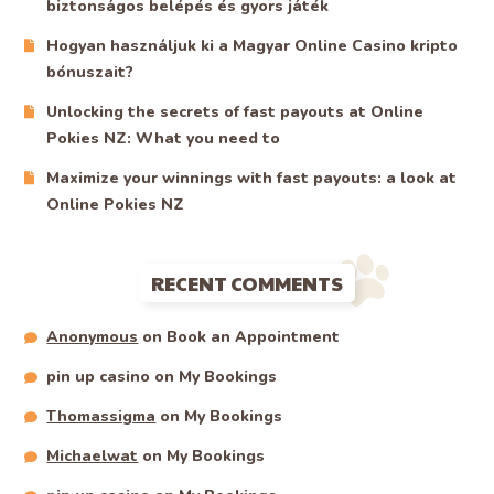
biztonságos belépés és gyors játék
Hogyan használjuk ki a Magyar Online Casino kripto
bónuszait?
Unlocking the secrets of fast payouts at Online
Pokies NZ: What you need to
Maximize your winnings with fast payouts: a look at
Online Pokies NZ
RECENT COMMENTS
Anonymous
on
Book an Appointment
pin up casino
on
My Bookings
Thomassigma
on
My Bookings
Michaelwat
on
My Bookings