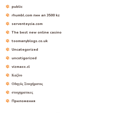
public
rhumbl.com пин ап 3500 kz
serventeycia.com
The best new online casino
toomanyblogs.co.uk
Uncategorized
uncotigorized
vizmaxx.cl
Καζίνο
Οδηγός Στοιχήματος
στοιχηματικες
Приложения