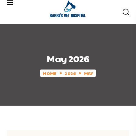
May 2026
HOME
2026
MAY