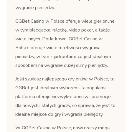
wygranie pieniędzy.
GGBet Casino w Polsce oferuje wiele gier online,
w tym blackjacka, ruletkę, video poker, a także
wiele innych. Dodatkowo, GGBet Casino w
Polsce oferuje wiele możliwości wygrania
pieniędzy, w tym z jackpotami, co jest idealnym
sposobem na wygranie dużej sumy pieniędzy.
Jeśli szukasz najlepszego gry online w Polsce, to
GGBet jest idealnym wyborem. Ta popularna
platforma oferuje niezwykłe bonusy i promocje
dla nowych i stałych graczy, co sprawia, że jest to
idealne miejsce do gry i wygrania pieniędzy.
W GGBet Casino w Polsce, nowi graczy mogą