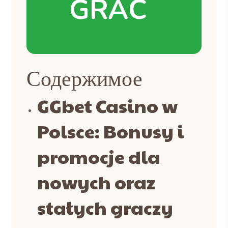
GRAĆ
Содержимое
GGbet Casino w
Polsce: Bonusy i
promocje dla
nowych oraz
stałych graczy