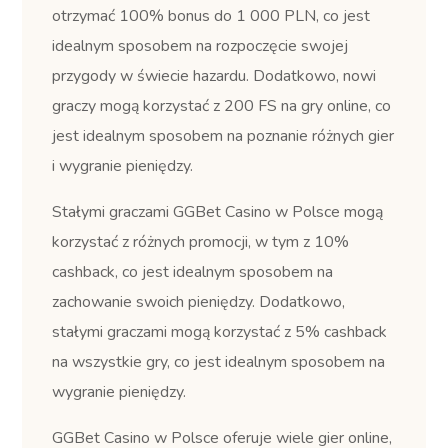
otrzymać 100% bonus do 1 000 PLN, co jest
idealnym sposobem na rozpoczęcie swojej
przygody w świecie hazardu. Dodatkowo, nowi
graczy mogą korzystać z 200 FS na gry online, co
jest idealnym sposobem na poznanie różnych gier
i wygranie pieniędzy.
Stałymi graczami GGBet Casino w Polsce mogą
korzystać z różnych promocji, w tym z 10%
cashback, co jest idealnym sposobem na
zachowanie swoich pieniędzy. Dodatkowo,
stałymi graczami mogą korzystać z 5% cashback
na wszystkie gry, co jest idealnym sposobem na
wygranie pieniędzy.
GGBet Casino w Polsce oferuje wiele gier online,