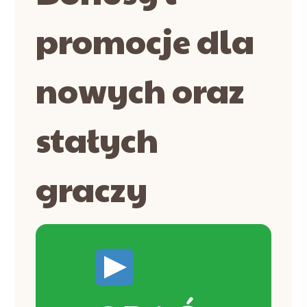
promocje dla
nowych oraz
stałych
graczy