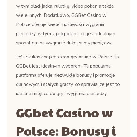
w tym blackjacka, ruletkę, video poker, a także
wiele innych. Dodatkowo, GGBet Casino w
Polsce oferuje wiele możliwości wygrania
pieniędzy, w tym z jackpotami, co jest idealnym
sposobem na wygranie dużej sumy pieniędzy.
Jeśli szukasz najlepszego gry online w Polsce, to
GGBet jest idealnym wyborem. Ta popularna
platforma oferuje niezwykłe bonusy i promocje
dla nowych i stałych graczy, co sprawia, że jest to
idealne miejsce do gry i wygrania pieniędzy.
GGbet Casino w
Polsce: Bonusy i