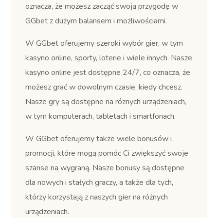
oznacza, że możesz zacząć swoją przygodę w
GGbet z dużym balansem i możliwościami.
W GGbet oferujemy szeroki wybór gier, w tym
kasyno online, sporty, loterie i wiele innych. Nasze
kasyno online jest dostępne 24/7, co oznacza, że
możesz grać w dowolnym czasie, kiedy chcesz.
Nasze gry są dostępne na różnych urządzeniach,
w tym komputerach, tabletach i smartfonach.
W GGbet oferujemy także wiele bonusów i
promocji, które mogą pomóc Ci zwiększyć swoje
szanse na wygraną. Nasze bonusy są dostępne
dla nowych i stałych graczy, a także dla tych,
którzy korzystają z naszych gier na różnych
urządzeniach.