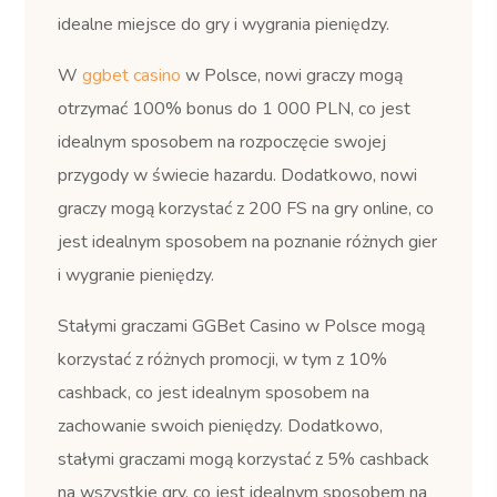
idealne miejsce do gry i wygrania pieniędzy.
W
ggbet casino
w Polsce, nowi graczy mogą
otrzymać 100% bonus do 1 000 PLN, co jest
idealnym sposobem na rozpoczęcie swojej
przygody w świecie hazardu. Dodatkowo, nowi
graczy mogą korzystać z 200 FS na gry online, co
jest idealnym sposobem na poznanie różnych gier
i wygranie pieniędzy.
Stałymi graczami GGBet Casino w Polsce mogą
korzystać z różnych promocji, w tym z 10%
cashback, co jest idealnym sposobem na
zachowanie swoich pieniędzy. Dodatkowo,
stałymi graczami mogą korzystać z 5% cashback
na wszystkie gry, co jest idealnym sposobem na