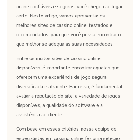
online confiáveis e seguros, você chegou ao lugar
certo. Neste artigo, vamos apresentar os
melhores sites de cassino online, testados e
recomendados, para que você possa encontrar o
que melhor se adequa às suas necessidades.
Entre os muitos sites de cassino online
disponíveis, é importante encontrar aqueles que
oferecem uma experiência de jogo segura,
diversificada e atraente. Para isso, é fundamental
avaliar a reputação do site, a variedade de jogos
disponíveis, a qualidade do software e a
assistência ao cliente.
Com base em esses critérios, nossa equipe de
especialistas em cassino online fez uma seleção